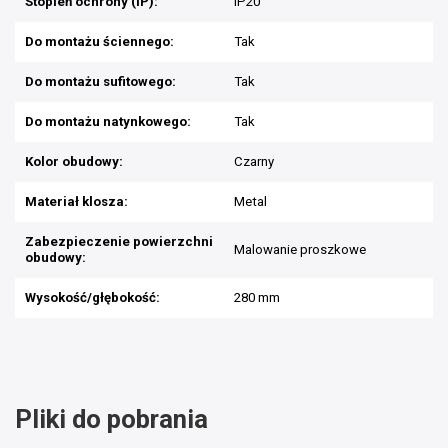
Stopień ochrony (IP):
IP20
Do montażu ściennego:
Tak
Do montażu sufitowego:
Tak
Do montażu natynkowego:
Tak
Kolor obudowy:
Czarny
Materiał klosza:
Metal
Zabezpieczenie powierzchni
Malowanie proszkowe
obudowy:
Wysokość/głębokość:
280 mm
Pliki do pobrania