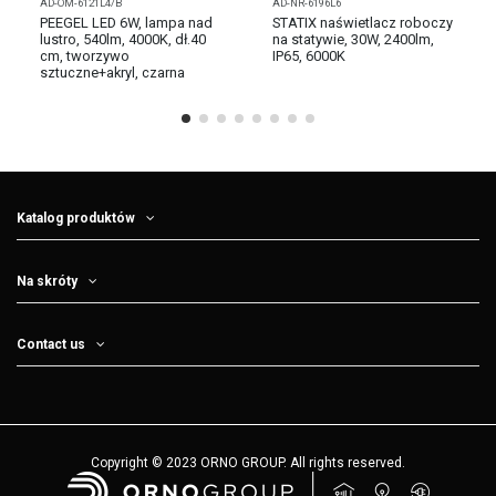
AD-OM-6121L4/B
AD-NR-6196L6
PEEGEL LED 6W, lampa nad
STATIX naświetlacz roboczy
lustro, 540lm, 4000K, dł.40
na statywie, 30W, 2400lm,
cm, tworzywo
IP65, 6000K
sztuczne+akryl, czarna
Katalog produktów
Na skróty
Contact us
Copyright © 2023 ORNO GROUP. All rights reserved.