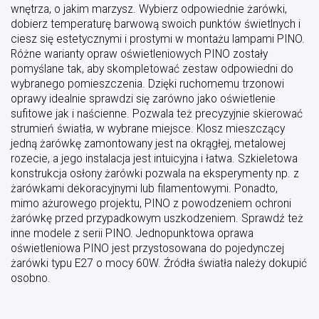
wnętrza, o jakim marzysz. Wybierz odpowiednie żarówki,
dobierz temperaturę barwową swoich punktów świetlnych i
ciesz się estetycznymi i prostymi w montażu lampami PINO.
Różne warianty opraw oświetleniowych PINO zostały
pomyślane tak, aby skompletować zestaw odpowiedni do
wybranego pomieszczenia. Dzięki ruchomemu trzonowi
oprawy idealnie sprawdzi się zarówno jako oświetlenie
sufitowe jak i naścienne. Pozwala też precyzyjnie skierować
strumień światła, w wybrane miejsce. Klosz mieszczący
jedną żarówkę zamontowany jest na okrągłej, metalowej
rozecie, a jego instalacja jest intuicyjna i łatwa. Szkieletowa
konstrukcja osłony żarówki pozwala na eksperymenty np. z
żarówkami dekoracyjnymi lub filamentowymi. Ponadto,
mimo ażurowego projektu, PINO z powodzeniem ochroni
żarówkę przed przypadkowym uszkodzeniem. Sprawdź też
inne modele z serii PINO. Jednopunktowa oprawa
oświetleniowa PINO jest przystosowana do pojedynczej
żarówki typu E27 o mocy 60W. Źródła światła należy dokupić
osobno.