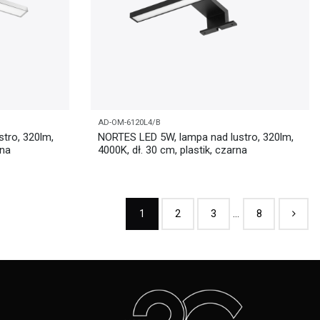
AD-OM-6120L4/B
tro, 320lm,
NORTES LED 5W, lampa nad lustro, 320lm,
rna
4000K, dł. 30 cm, plastik, czarna
1
2
3
…
8