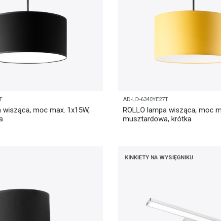
T
AD-LD-6340YE27T
 wisząca, moc max. 1x15W,
ROLLO lampa wisząca, moc m
a
musztardowa, krótka
KINKIETY NA WYSIĘGNIKU