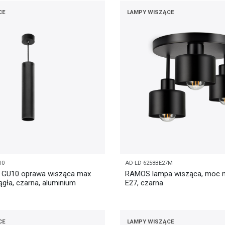
CE
LAMPY WISZĄCE
10
AD-LD-6258BE27M
GU10 oprawa wisząca max
RAMOS lampa wisząca, moc m
ągła, czarna, aluminium
E27, czarna
CE
LAMPY WISZĄCE