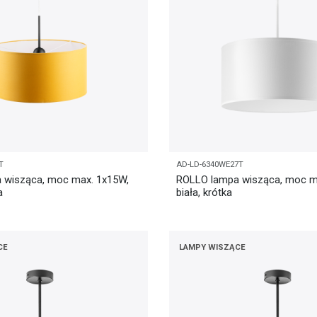
T
AD-LD-6340WE27T
 wisząca, moc max. 1x15W,
ROLLO lampa wisząca, moc m
a
biała, krótka
CE
LAMPY WISZĄCE