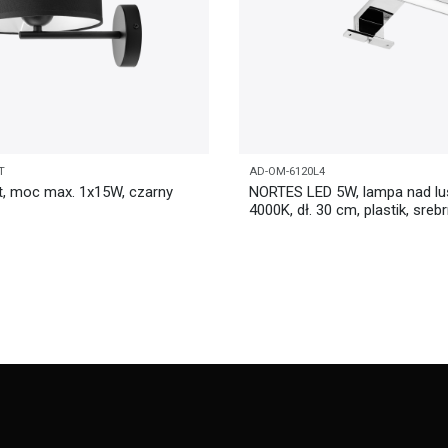
T
AD-OM-6120L4
t, moc max. 1x15W, czarny
NORTES LED 5W, lampa nad lus
4000K, dł. 30 cm, plastik, sreb