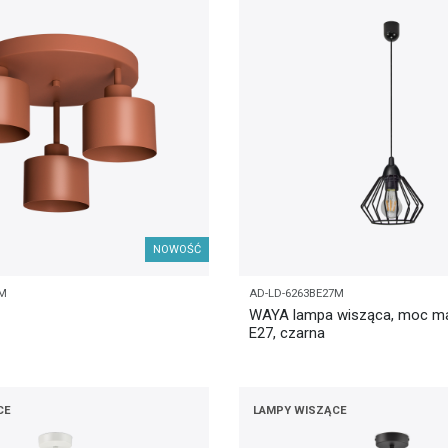
NOWOŚĆ
7M
AD-LD-6263BE27M
WAYA lampa wisząca, moc ma
E27, czarna
CE
LAMPY WISZĄCE