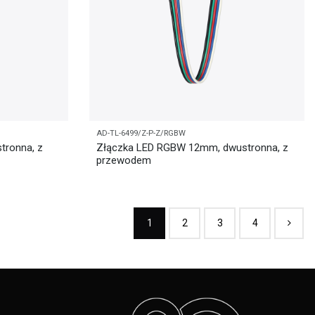
AD-TL-6499/Z-P-Z/RGBW
tronna, z
Złączka LED RGBW 12mm, dwustronna, z
przewodem
1
2
3
4