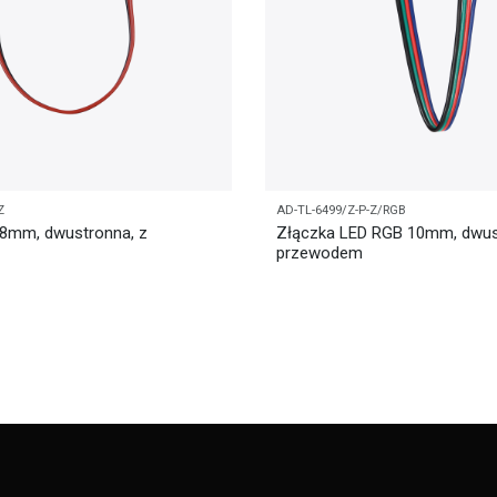
Z
AD-TL-6499/Z-P-Z/RGB
 8mm, dwustronna, z
Złączka LED RGB 10mm, dwus
przewodem