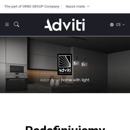
The part of ORNO GROUP Company
Nasze marki
CS
Adorn your
home with light
.