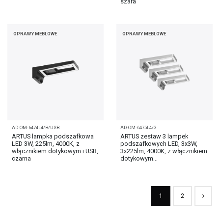
szara
OPRAWY MEBLOWE
OPRAWY MEBLOWE
AD-OM-6474L4/B/USB
AD-OM-6475L4/G
ARTUS lampka podszafkowa
ARTUS zestaw 3 lampek
LED 3W, 225lm, 4000K, z
podszafkowych LED, 3x3W,
włącznikiem dotykowym i USB,
3x225lm, 4000K, z włącznikiem
czarna
dotykowym...
1
2