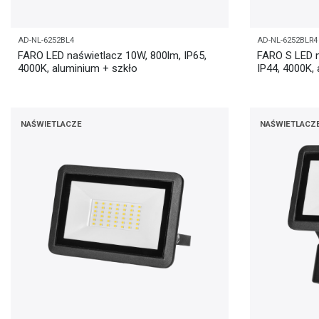
AD-NL-6252BL4
AD-NL-6252BLR4
FARO LED naświetlacz 10W, 800lm, IP65,
FARO S LED n
4000K, aluminium + szkło
IP44, 4000K,
NAŚWIETLACZE
NAŚWIETLACZ