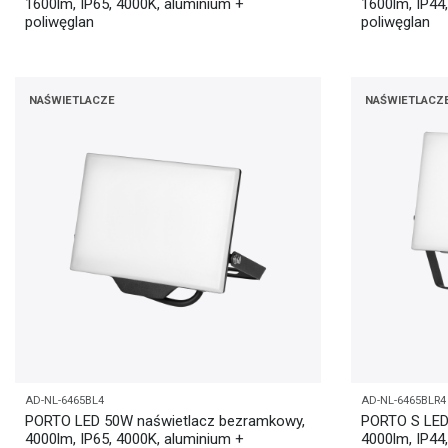
1600lm, IP65, 4000K, aluminium +
1600lm, IP44
poliwęglan
poliwęglan
NAŚWIETLACZE
NAŚWIETLACZ
AD-NL-6465BL4
AD-NL-6465BLR4
PORTO LED 50W naświetlacz bezramkowy,
PORTO S LED 
4000lm, IP65, 4000K, aluminium +
4000lm, IP44