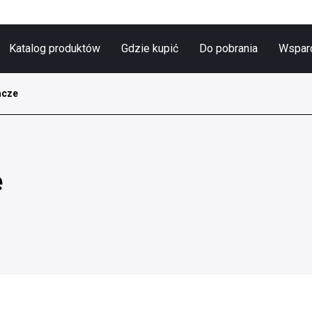
Katalog produktów
Gdzie kupić
Do pobrania
Wsparc
acze
e