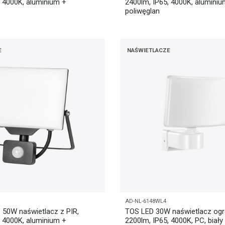
, 4000K, aluminium +
2400lm, IP65, 4000K, aluminiu
poliwęglan
E
NAŚWIETLACZE
AD-NL-6148WL4
50W naświetlacz z PIR,
TOS LED 30W naświetlacz og
, 4000K, aluminium +
2200lm, IP65, 4000K, PC, biały