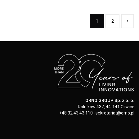
1
2
ORNO GROUP Sp. z o. o.
Rolników 437, 44-141 Gliwice
+48 32 43 43 110
|
sekretariat@orno.pl