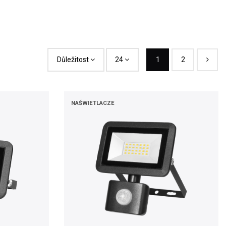
Důležitost
24
1
2
NAŚWIETLACZE