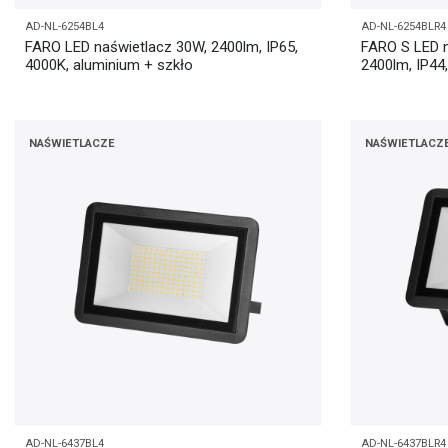
AD-NL-6254BL4
AD-NL-6254BLR4
FARO LED naświetlacz 30W, 2400lm, IP65,
FARO S LED n
4000K, aluminium + szkło
2400lm, IP44
NAŚWIETLACZE
NAŚWIETLACZ
AD-NL-6437BL4
AD-NL-6437BLR4