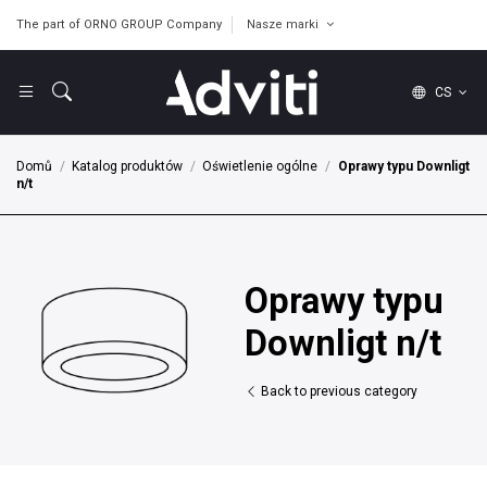
The part of ORNO GROUP Company
Nasze marki
CS
Domů
Katalog produktów
Oświetlenie ogólne
Oprawy typu Downligt
n/t
Oprawy typu
Downligt n/t
Back to previous category