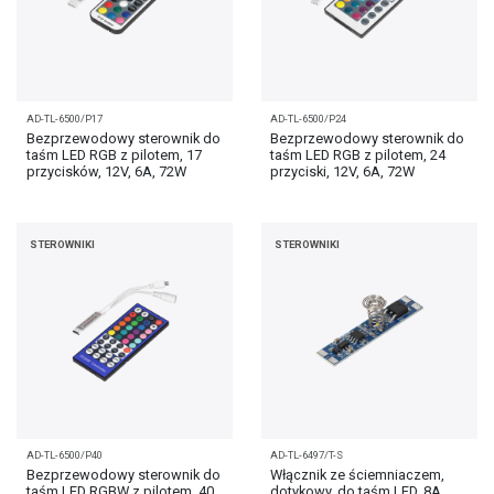
AD-TL-6500/P17
AD-TL-6500/P24
Bezprzewodowy sterownik do
Bezprzewodowy sterownik do
taśm LED RGB z pilotem, 17
taśm LED RGB z pilotem, 24
przycisków, 12V, 6A, 72W
przyciski, 12V, 6A, 72W
STEROWNIKI
STEROWNIKI
AD-TL-6500/P40
AD-TL-6497/T-S
Bezprzewodowy sterownik do
Włącznik ze ściemniaczem,
taśm LED RGBW z pilotem, 40
dotykowy, do taśm LED, 8A