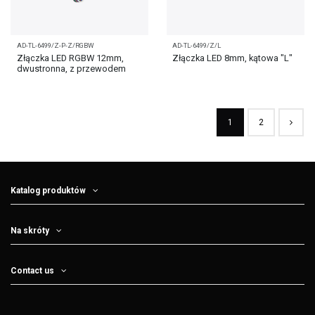
AD-TL-6499/Z-P-Z/RGBW
AD-TL-6499/Z/L
Złączka LED RGBW 12mm,
Złączka LED 8mm, kątowa "L"
dwustronna, z przewodem
1
2
Katalog produktów
Na skróty
Contact us