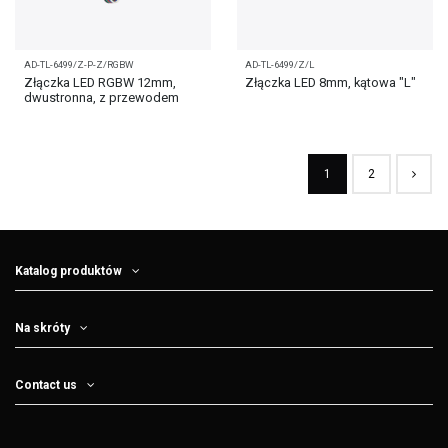
AD-TL-6499/Z-P-Z/RGBW
AD-TL-6499/Z/L
Złączka LED RGBW 12mm,
Złączka LED 8mm, kątowa "L"
dwustronna, z przewodem
1
2
Katalog produktów
Na skróty
Contact us