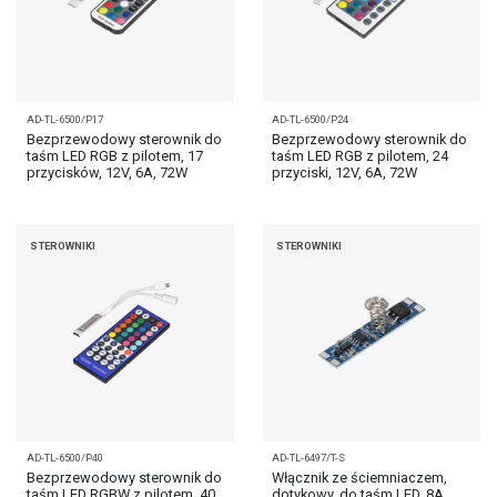
AD-TL-6500/P17
AD-TL-6500/P24
Bezprzewodowy sterownik do
Bezprzewodowy sterownik do
taśm LED RGB z pilotem, 17
taśm LED RGB z pilotem, 24
przycisków, 12V, 6A, 72W
przyciski, 12V, 6A, 72W
STEROWNIKI
STEROWNIKI
AD-TL-6500/P40
AD-TL-6497/T-S
Bezprzewodowy sterownik do
Włącznik ze ściemniaczem,
taśm LED RGBW z pilotem, 40
dotykowy, do taśm LED, 8A