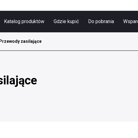
Katalog produktów
Gdzie kupić
Do pobrania
Wsparc
Przewody zasilające
ilające