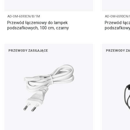
AD-OM-6593CN/B/1M
AD-OM-6593CN/
Przewód łączeniowy do lampek
Przewód łąc
podszafkowych, 100 cm, czarny
podszafkowy
PRZEWODY ZASILAJĄCE
PRZEWODY ZA