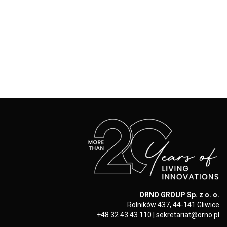
ORNO GROUP Sp. z o. o.
Rolników 437, 44-141 Gliwice
+48 32 43 43 110
|
sekretariat@orno.pl