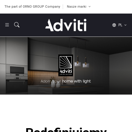
The part of ORNO GROUP Company
Nasze marki
PL
Adorn your
home with light
.