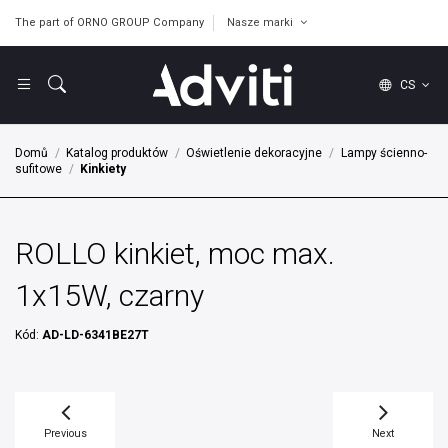
The part of ORNO GROUP Company
Nasze marki
CS
Domů
Katalog produktów
Oświetlenie dekoracyjne
Lampy ścienno-
sufitowe
Kinkiety
ROLLO kinkiet, moc max.
1x15W, czarny
Kód:
AD-LD-6341BE27T
Previous
Next