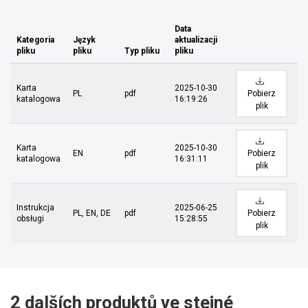
Data
Kategoria
Język
aktualizacji
pliku
pliku
Typ pliku
pliku
Karta
2025-10-30
PL
pdf
Pobierz
katalogowa
16:19:26
plik
Karta
2025-10-30
EN
pdf
Pobierz
katalogowa
16:31:11
plik
Instrukcja
2025-06-25
PL, EN, DE
pdf
Pobierz
obsługi
15:28:55
plik
2 dalších produktů ve stejné