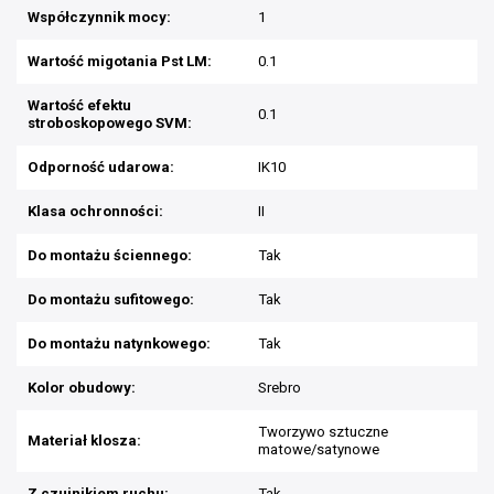
Współczynnik mocy:
1
Wartość migotania Pst LM:
0.1
Wartość efektu
0.1
stroboskopowego SVM:
Odporność udarowa:
IK10
Klasa ochronności:
II
Do montażu ściennego:
Tak
Do montażu sufitowego:
Tak
Do montażu natynkowego:
Tak
Kolor obudowy:
Srebro
Tworzywo sztuczne
Materiał klosza:
matowe/satynowe
Z czujnikiem ruchu:
Tak