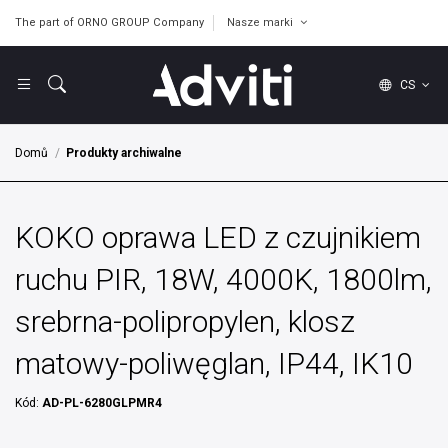
The part of ORNO GROUP Company
Nasze marki
CS
Domů
Produkty archiwalne
KOKO oprawa LED z czujnikiem
ruchu PIR, 18W, 4000K, 1800lm,
srebrna-polipropylen, klosz
matowy-poliwęglan, IP44, IK10
Kód:
AD-PL-6280GLPMR4