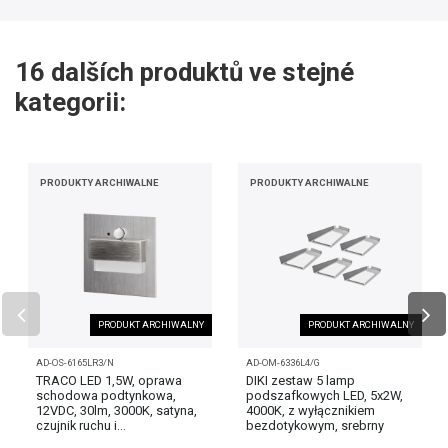
16 dalších produktů ve stejné
kategorii:
PRODUKTY ARCHIWALNE
PRODUKTY ARCHIWALNE
PRODUKT ARCHIWALNY
PRODUKT ARCHIWALNY
AD-OS-6165LR3/N
AD-OM-6336L4/G
TRACO LED 1,5W, oprawa
DIKI zestaw 5 lamp
schodowa podtynkowa,
podszafkowych LED, 5x2W,
12VDC, 30lm, 3000K, satyna,
4000K, z wyłącznikiem
czujnik ruchu i...
bezdotykowym, srebrny