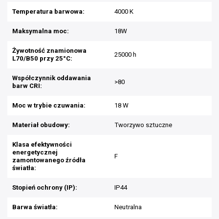
Temperatura barwowa:
4000 K
Maksymalna moc:
18W
Żywotność znamionowa
25000 h
L70/B50 przy 25°C:
Współczynnik oddawania
>80
barw CRI:
Moc w trybie czuwania:
18 W
Materiał obudowy:
Tworzywo sztuczne
Klasa efektywności
energetycznej
F
zamontowanego źródła
światła:
Stopień ochrony (IP):
IP44
Barwa światła:
Neutralna