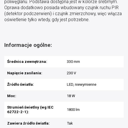
poliwęglanu. Podstawa dostępna jest w kolorze srebrnym.
Oprawa dodatkowo posiada wbudowany czujnik ruchu PIR
(detektor podczerwieni) i czujnik zmierzchowy, więc włącza
oświetlenie tylko wtedy, gdy jest potrzebne.
Informacje ogólne:
Średnica zewnętrzna:
330 mm
Napięcie zasilania:
230 V
Źródło światła:
LED, niewymienne
Moc:
18 W
Strumień świetlny (wg IEC
1800 lm
62722-2-1):
Zawiera źródło światła:
Tak