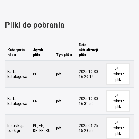
Pliki do pobrania
Data
Kategoria
Język
aktualizacji
pliku
pliku
Typ pliku
pliku
Karta
2025-10-30
PL
pdf
Pobierz
katalogowa
16:20:14
plik
Karta
2025-10-30
EN
pdf
Pobierz
katalogowa
16:31:50
plik
Instrukcja
PL, EN,
2025-06-25
pdf
Pobierz
obsługi
DE, FR, RU
15:28:55
plik