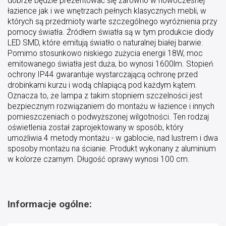
dobrze będzie prezentować się zarówno w nowoczesnej
łazience jak i we wnętrzach pełnych klasycznych mebli, w
których są przedmioty warte szczególnego wyróżnienia przy
pomocy światła. Źródłem światła są w tym produkcie diody
LED SMD, które emitują światło o naturalnej białej barwie.
Pomimo stosunkowo niskiego zużycia energii 18W, moc
emitowanego światła jest duża, bo wynosi 1600lm. Stopień
ochrony IP44 gwarantuje wystarczającą ochronę przed
drobinkami kurzu i wodą chlapiącą pod każdym kątem.
Oznacza to, że lampa z takim stopniem szczelności jest
bezpiecznym rozwiązaniem do montażu w łazience i innych
pomieszczeniach o podwyższonej wilgotności. Ten rodzaj
oświetlenia został zaprojektowany w sposób, który
umożliwia 4 metody montażu - w gablocie, nad lustrem i dwa
sposoby montażu na ścianie. Produkt wykonany z aluminium
w kolorze czarnym. Długość oprawy wynosi 100 cm.
Informacje ogólne: