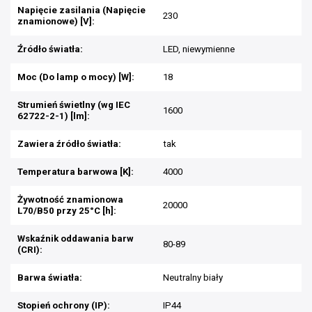
Napięcie zasilania (Napięcie
230
znamionowe) [V]:
Źródło światła:
LED, niewymienne
Moc (Do lamp o mocy) [W]:
18
Strumień świetlny (wg IEC
1600
62722-2-1) [lm]:
Zawiera źródło światła:
tak
Temperatura barwowa [K]:
4000
Żywotność znamionowa
20000
L70/B50 przy 25°C [h]:
Wskaźnik oddawania barw
80-89
(CRI):
Barwa światła:
Neutralny biały
Stopień ochrony (IP):
IP44