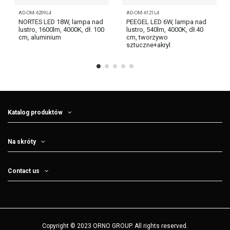
AD-OM-6209L4
AD-OM-6121L4
NORTES LED 18W, lampa nad
PEEGEL LED 6W, lampa nad
lustro, 1600lm, 4000K, dł. 100
lustro, 540lm, 4000K, dł.40
cm, aluminium
cm, tworzywo
sztuczne+akryl
Katalog produktów
Na skróty
Contact us
Copyright © 2023 ORNO GROUP. All rights reserved.