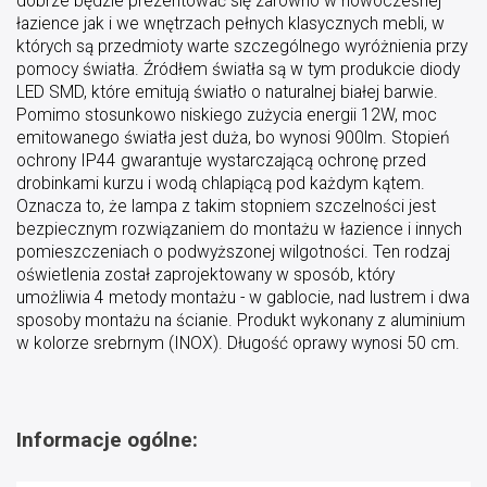
dobrze będzie prezentować się zarówno w nowoczesnej
łazience jak i we wnętrzach pełnych klasycznych mebli, w
których są przedmioty warte szczególnego wyróżnienia przy
pomocy światła. Źródłem światła są w tym produkcie diody
LED SMD, które emitują światło o naturalnej białej barwie.
Pomimo stosunkowo niskiego zużycia energii 12W, moc
emitowanego światła jest duża, bo wynosi 900lm. Stopień
ochrony IP44 gwarantuje wystarczającą ochronę przed
drobinkami kurzu i wodą chlapiącą pod każdym kątem.
Oznacza to, że lampa z takim stopniem szczelności jest
bezpiecznym rozwiązaniem do montażu w łazience i innych
pomieszczeniach o podwyższonej wilgotności. Ten rodzaj
oświetlenia został zaprojektowany w sposób, który
umożliwia 4 metody montażu - w gablocie, nad lustrem i dwa
sposoby montażu na ścianie. Produkt wykonany z aluminium
w kolorze srebrnym (INOX). Długość oprawy wynosi 50 cm.
Informacje ogólne: