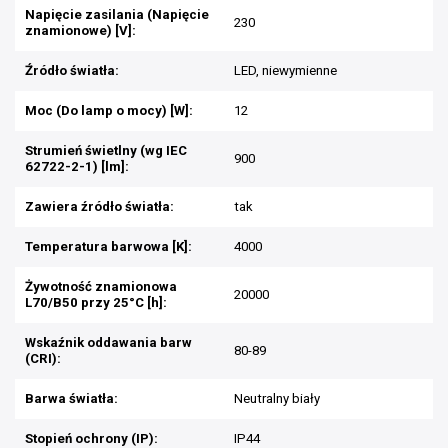
Napięcie zasilania (Napięcie
230
znamionowe) [V]:
Źródło światła:
LED, niewymienne
Moc (Do lamp o mocy) [W]:
12
Strumień świetlny (wg IEC
900
62722-2-1) [lm]:
Zawiera źródło światła:
tak
Temperatura barwowa [K]:
4000
Żywotność znamionowa
20000
L70/B50 przy 25°C [h]:
Wskaźnik oddawania barw
80-89
(CRI):
Barwa światła:
Neutralny biały
Stopień ochrony (IP):
IP44