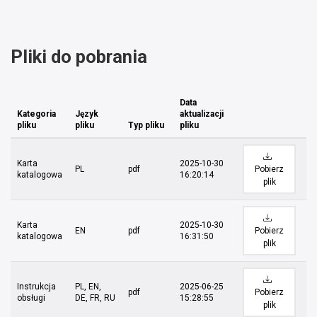
Pliki do pobrania
Data
Kategoria
Język
aktualizacji
pliku
pliku
Typ pliku
pliku
Karta
2025-10-30
PL
pdf
Pobierz
katalogowa
16:20:14
plik
Karta
2025-10-30
EN
pdf
Pobierz
katalogowa
16:31:50
plik
Instrukcja
PL, EN,
2025-06-25
pdf
Pobierz
obsługi
DE, FR, RU
15:28:55
plik