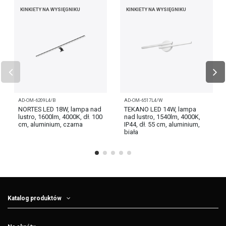
KINKIETY NA WYSIĘGNIKU
KINKIETY NA WYSIĘGNIKU
AD-OM-6209L4/B
AD-OM-6517L4/W
NORTES LED 18W, lampa nad
TEKANO LED 14W, lampa
lustro, 1600lm, 4000K, dł. 100
nad lustro, 1540lm, 4000K,
cm, aluminium, czarna
IP44, dł. 55 cm, aluminium,
biała
Katalog produktów