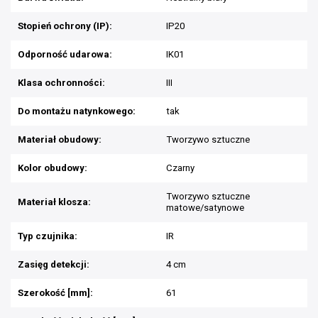
Stopień ochrony (IP):
IP20
Odporność udarowa:
IK01
Klasa ochronności:
III
Do montażu natynkowego:
tak
Materiał obudowy:
Tworzywo sztuczne
Kolor obudowy:
Czarny
Tworzywo sztuczne
Materiał klosza:
matowe/satynowe
Typ czujnika:
IR
Zasięg detekcji:
4 cm
Szerokość [mm]:
61