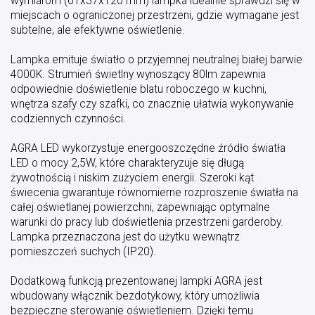
wymiarom (61x37x120 mm) lampka idealnie sprawdzi się w
miejscach o ograniczonej przestrzeni, gdzie wymagane jest
subtelne, ale efektywne oświetlenie.
Lampka emituje światło o przyjemnej neutralnej białej barwie
4000K. Strumień świetlny wynoszący 80lm zapewnia
odpowiednie doświetlenie blatu roboczego w kuchni,
wnętrza szafy czy szafki, co znacznie ułatwia wykonywanie
codziennych czynności.
AGRA LED wykorzystuje energooszczędne źródło światła
LED o mocy 2,5W, które charakteryzuje się długą
żywotnością i niskim zużyciem energii. Szeroki kąt
świecenia gwarantuje równomierne rozproszenie światła na
całej oświetlanej powierzchni, zapewniając optymalne
warunki do pracy lub doświetlenia przestrzeni garderoby.
Lampka przeznaczona jest do użytku wewnątrz
pomieszczeń suchych (IP20).
Dodatkową funkcją prezentowanej lampki AGRA jest
wbudowany włącznik bezdotykowy, który umożliwia
bezpieczne sterowanie oświetleniem. Dzięki temu