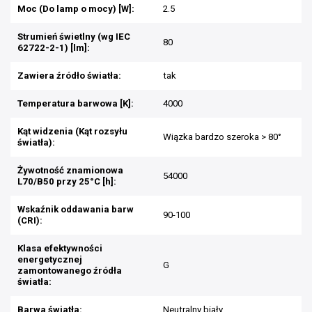
Moc (Do lamp o mocy) [W]:
2.5
Strumień świetlny (wg IEC
80
62722-2-1) [lm]:
Zawiera źródło światła:
tak
Temperatura barwowa [K]:
4000
Kąt widzenia (Kąt rozsyłu
Wiązka bardzo szeroka > 80°
światła):
Żywotność znamionowa
54000
L70/B50 przy 25°C [h]:
Wskaźnik oddawania barw
90-100
(CRI):
Klasa efektywności
energetycznej
G
zamontowanego źródła
światła:
Barwa światła:
Neutralny biały