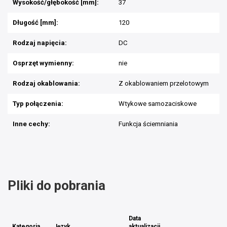
Wysokość/głębokość [mm]:
37
Długość [mm]:
120
Rodzaj napięcia:
DC
Osprzęt wymienny:
nie
Rodzaj okablowania:
Z okablowaniem przelotowym
Typ połączenia:
Wtykowe samozaciskowe
Inne cechy:
Funkcja ściemniania
Pliki do pobrania
Data
Kategoria
Język
aktualizacji