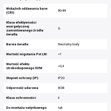
Wskaźnik oddawania barw
80-89
(CRI):
Klasa efektywności
energetycznej
G
zamontowanego źródła
światła:
Barwa światła:
Neutralny biały
Wartość migotania Pst LM:
<1
Wartość efektu
<0,4
stroboskopowego SVM:
Stopień ochrony (IP):
IP20
Odporność udarowa:
IK08
Klasa ochronności:
II
Do montażu natynkowego:
tak