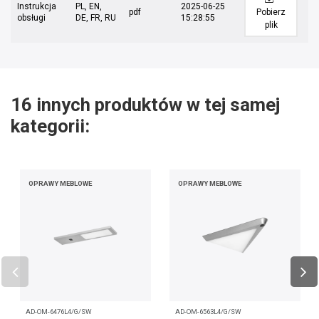
Instrukcja
PL, EN,
2025-06-25
pdf
Pobierz
obsługi
DE, FR, RU
15:28:55
plik
16 innych produktów w tej samej
kategorii:
OPRAWY MEBLOWE
OPRAWY MEBLOWE
AD-OM-6476L4/G/SW
AD-OM-6563L4/G/SW