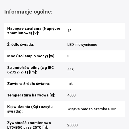
Informacje ogólne:
Napięcie zasilania (Napięcie
12
znamionowe) [V]:
Źródło światła:
LED, niewymienne
Moc (Do lamp o mocy) [W]:
3
Strumień świetlny (wg IEC
225
62722-2-1) [lm]:
Zawiera źródło światła:
tak
Temperatura barwowa [K]:
4000
Kąt widzenia (Kąt rozsyłu
Wiązka bardzo szeroka > 80°
światła):
Żywotność znamionowa
20000
L70/B50 przy 25°C [h]: