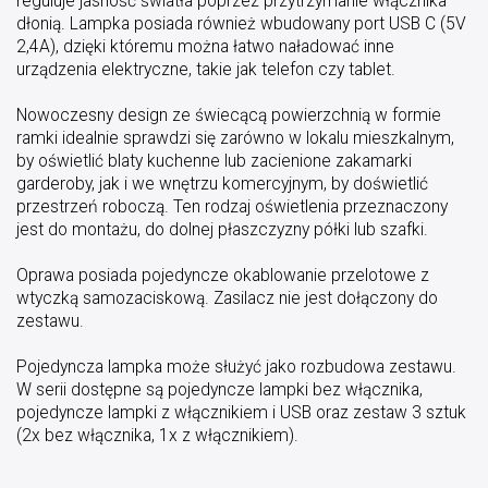
reguluje jasność światła poprzez przytrzymanie włącznika
dłonią. Lampka posiada również wbudowany port USB C (5V
2,4A), dzięki któremu można łatwo naładować inne
urządzenia elektryczne, takie jak telefon czy tablet.
Nowoczesny design ze świecącą powierzchnią w formie
ramki idealnie sprawdzi się zarówno w lokalu mieszkalnym,
by oświetlić blaty kuchenne lub zacienione zakamarki
garderoby, jak i we wnętrzu komercyjnym, by doświetlić
przestrzeń roboczą. Ten rodzaj oświetlenia przeznaczony
jest do montażu, do dolnej płaszczyzny półki lub szafki.
Oprawa posiada pojedyncze okablowanie przelotowe z
wtyczką samozaciskową. Zasilacz nie jest dołączony do
zestawu.
Pojedyncza lampka może służyć jako rozbudowa zestawu.
W serii dostępne są pojedyncze lampki bez włącznika,
pojedyncze lampki z włącznikiem i USB oraz zestaw 3 sztuk
(2x bez włącznika, 1x z włącznikiem).