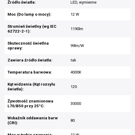
Źródło światła:
LED, wymienne
Moc (Do lamp o mocy):
12 W
Strumień świetlny (wg IEC
1190lm
62722-2-1):
Skuteczność świetlna
99lm/W
oprawy:
Zawiera źródło światła:
tak
Temperatura barwowa:
4000K
Kąt widzenia (Kąt rozsyłu
120
światła):
Żywotność znamionowa
30000
L70/B50 przy 25°C:
Wskaźnik oddawania barw
80
(CRI):
Moc w trybie czuwania:
12 W