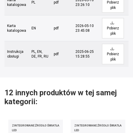
Karta
2026-05-10
PL
pdf
Pobierz
katalogowa
23:26:10
plik
Karta
2026-05-10
EN
pdf
Pobierz
katalogowa
23:45:08
plik
Instrukcja
PL, EN,
2025-06-25
pdf
Pobierz
obsługi
DE, FR, RU
15:28:55
plik
12 innych produktów w tej samej
kategorii:
ZINTEGROWANE ŹRÓDŁO ŚWIATŁA
ZINTEGROWANE ŹRÓDŁO ŚWIATŁA
LED
LED