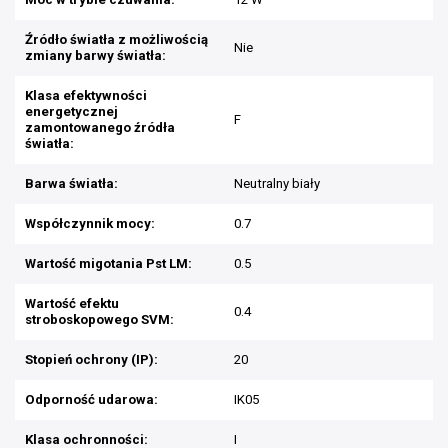
Źródło światła z możliwością
Nie
zmiany barwy światła:
Klasa efektywności
energetycznej
F
zamontowanego źródła
światła:
Barwa światła:
Neutralny biały
Współczynnik mocy:
0.7
Wartość migotania Pst LM:
0.5
Wartość efektu
0.4
stroboskopowego SVM:
Stopień ochrony (IP):
20
Odporność udarowa:
IK05
Klasa ochronności:
I