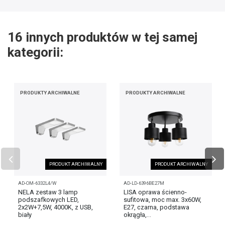
16 innych produktów w tej samej
kategorii:
PRODUKTY ARCHIWALNE
PRODUKTY ARCHIWALNE
PRODUKT ARCHIWALNY
PRODUKT ARCHIWALNY
AD-OM-6332L4/W
AD-LD-6396BE27M
NELA zestaw 3 lamp
LISA oprawa ścienno-
podszafkowych LED,
sufitowa, moc max. 3x60W,
2x2W+7,5W, 4000K, z USB,
E27, czarna, podstawa
biały
okrągła,...